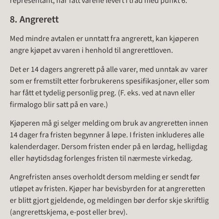
representant, har fått varene levert i tråd med punkt 6.
8. Angrerett
Med mindre avtalen er unntatt fra angrerett, kan kjøperen
angre kjøpet av varen i henhold til angrerettloven.
Det er 14 dagers angrerett på alle varer, med unntak av varer
som er fremstilt etter forbrukerens spesifikasjoner, eller som
har fått et tydelig personlig preg. (F. eks. ved at navn eller
firmalogo blir satt på en vare.)
Kjøperen må gi selger melding om bruk av angreretten innen
14 dager fra fristen begynner å løpe. I fristen inkluderes alle
kalenderdager. Dersom fristen ender på en lørdag, helligdag
eller høytidsdag forlenges fristen til nærmeste virkedag.
Angrefristen anses overholdt dersom melding er sendt før
utløpet av fristen. Kjøper har bevisbyrden for at angreretten
er blitt gjort gjeldende, og meldingen bør derfor skje skriftlig
(angrerettskjema, e-post eller brev).