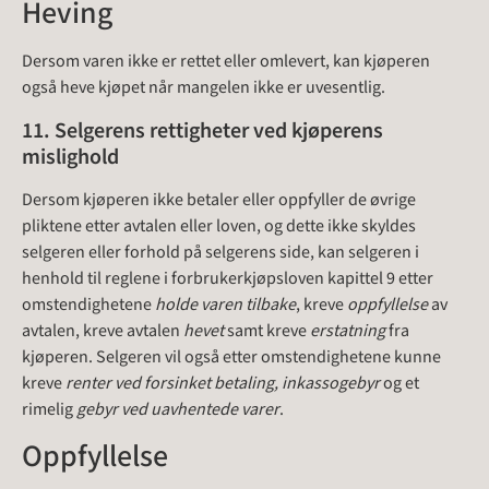
Heving
Dersom varen ikke er rettet eller omlevert, kan kjøperen
også heve kjøpet når mangelen ikke er uvesentlig.
11. Selgerens rettigheter ved kjøperens
mislighold
Dersom kjøperen ikke betaler eller oppfyller de øvrige
pliktene etter avtalen eller loven, og dette ikke skyldes
selgeren eller forhold på selgerens side, kan selgeren i
henhold til reglene i forbrukerkjøpsloven kapittel 9 etter
omstendighetene
holde
varen tilbake
, kreve
oppfyllelse
av
avtalen, kreve avtalen
hevet
samt kreve
erstatning
fra
kjøperen. Selgeren vil også etter omstendighetene kunne
kreve
renter ved forsinket betaling, inkassogebyr
og et
rimelig
gebyr ved uavhentede varer
.
Oppfyllelse