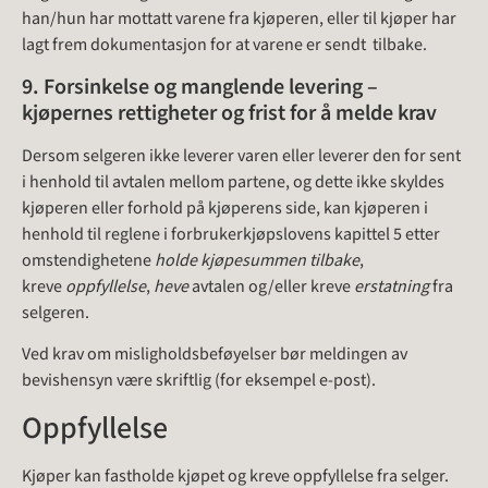
han/hun har mottatt varene fra kjøperen, eller til kjøper har
lagt frem dokumentasjon for at varene er sendt tilbake.
9. Forsinkelse og manglende levering –
kjøpernes rettigheter og frist for å melde krav
Dersom selgeren ikke leverer varen eller leverer den for sent
i henhold til avtalen mellom partene, og dette ikke skyldes
kjøperen eller forhold på kjøperens side, kan kjøperen i
henhold til reglene i forbrukerkjøpslovens kapittel 5 etter
omstendighetene
holde kjøpesummen tilbake
,
kreve
oppfyl
lelse
,
heve
avtalen og/eller kreve
erstatning
fra
selgeren.
Ved krav om misligholdsbeføyelser bør meldingen av
bevishensyn være skriftlig (for eksempel e-post).
Oppfyllelse
Kjøper kan fastholde kjøpet og kreve oppfyllelse fra selger.