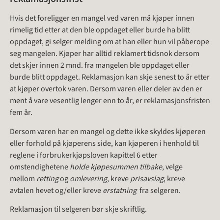
Hvis det foreligger en mangel ved varen må kjøper innen
rimelig tid etter at den ble oppdaget eller burde ha blitt
oppdaget, gi selger melding om at han eller hun vil påberope
seg mangelen. Kjøper har alltid reklamert tidsnok dersom
det skjer innen 2 mnd. fra mangelen ble oppdaget eller
burde blitt oppdaget. Reklamasjon kan skje senest to år etter
at kjøper overtok varen. Dersom varen eller deler av den er
ment å vare vesentlig lenger enn to år, er reklamasjonsfristen
fem år.
Dersom varen har en mangel og dette ikke skyldes kjøperen
eller forhold på kjøperens side, kan kjøperen i henhold til
reglene i forbrukerkjøpsloven kapittel 6 etter
omstendighetene
holde kjøpesummen tilbake
, velge
mellom
retting
og
omlevering
, kreve
prisavslag
, kreve
avtalen hevet og/eller kreve
erstatning
fra selgeren.
Reklamasjon til selgeren bør skje skriftlig.