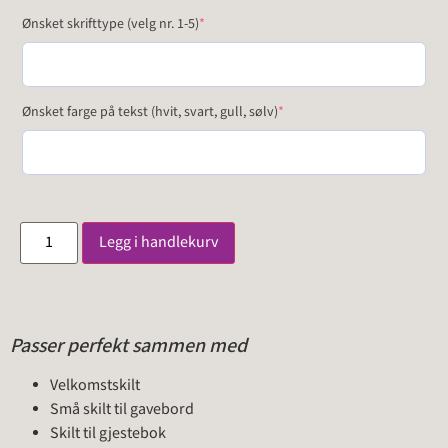
Ønsket skrifttype (velg nr. 1-5)
*
Ønsket farge på tekst (hvit, svart, gull, sølv)
*
Legg i handlekurv
Passer perfekt sammen med
Velkomstskilt
Små skilt til gavebord
Skilt til gjestebok