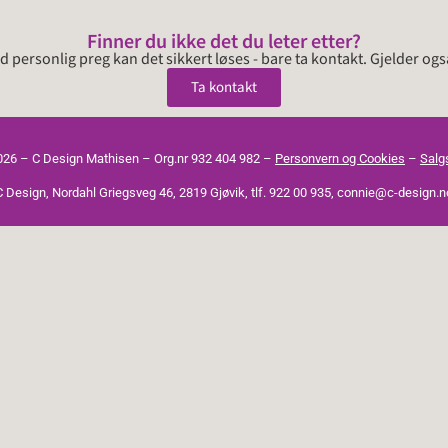
Finner du ikke det du leter etter?
 personlig preg kan det sikkert løses - bare ta kontakt. Gjelder ogs
Ta kontakt
026 – C Design Mathisen – Org.nr 932 404 982 –
Personvern og Cookies
–
Salg
C Design, Nordahl Griegsveg 46, 2819 Gjøvik, tlf. 922 00 935, connie@c-design.n